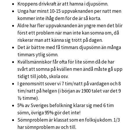
Kroppens drivkraft är att hamna i djupsömn.
Unga har minst 10-15 uppvaknanden per natt men
kommer inte ihåg dem för de är så korta.
Äldre har fler uppvaknanden än yngre men det blir
först ett problem när man inte kan somna om, då
riskerar man att känna sig trött på dagen.
Det är bättre med få timmars djupsömn än många
timmars ytlig sömn.
Kvällsmänniskor får ofta för lite sömn då de har
svårt att somna på kvällen men ändå måste gå upp
tidigt till jobb, skola osv.
I genomsnitt sover vi 7 tim/natt på vardagen och 8
tim/natt på helgen (i början av 1900 talet var det 9
½ timme).
5% av Sveriges befolkning klarar sig med 6 tim
sömn, övriga 95% gör det inte!
Sömnproblem är klassat som en folksjukdom. 1/3
har sömnproblem av och till.