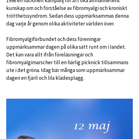
1998 en nationell kampanj för att öka allmänhetens
kunskap om och förståelse av fibromyalgi och kroniskt
trötthetssyndrom. Sedan dess uppmärksammas denna
dag varje år genom olika aktiviteter världen över.
Fibromyalgiförbundet och dess föreningar
uppmärksammar dagen på olika sätt runt om i landet.
Det kan vara allt ifrån föreläsningar och
fibromyalgimarscher till en härlig picknick tillsammans
ute i det gröna. Idag bär många som uppmärksammar
dagen en fjäril och lila klädesplagg.