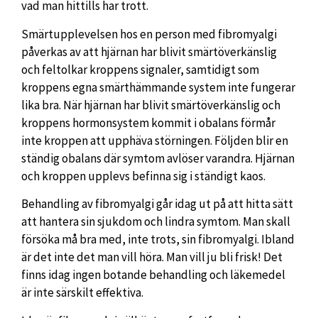
vad man hittills har trott.
Smärtupplevelsen hos en person med fibromyalgi
påverkas av att hjärnan har blivit smärtöverkänslig
och feltolkar kroppens signaler, samtidigt som
kroppens egna smärthämmande system inte fungerar
lika bra. När hjärnan har blivit smärtöverkänslig och
kroppens hormonsystem kommit i obalans förmår
inte kroppen att upphäva störningen. Följden blir en
ständig obalans där symtom avlöser varandra. Hjärnan
och kroppen upplevs befinna sig i ständigt kaos.
Behandling av fibromyalgi går idag ut på att hitta sätt
att hantera sin sjukdom och lindra symtom. Man skall
försöka må bra med, inte trots, sin fibromyalgi. Ibland
är det inte det man vill höra. Man vill ju bli frisk! Det
finns idag ingen botande behandling och läkemedel
är inte särskilt effektiva.