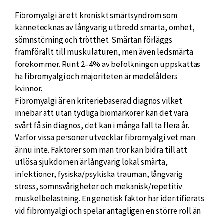
Fibromyalgi är ett kroniskt smärtsyndrom som
kännetecknas av långvarig utbredd smärta, ömhet,
sömnstörning och trötthet. Smärtan förläggs
framförallt till muskulaturen, men även ledsmärta
förekommer. Runt 2–4% av befolkningen uppskattas
ha fibromyalgi och majoriteten är medelålders
kvinnor.
Fibromyalgi är en kriteriebaserad diagnos vilket
innebär att utan tydliga biomarkörer kan det vara
svårt få sin diagnos, det kan i många fall ta flera år.
Varför vissa personer utvecklar fibromyalgi vet man
ännu inte. Faktorer som man tror kan bidra till att
utlösa sjukdomen är långvarig lokal smärta,
infektioner, fysiska/psykiska trauman, långvarig
stress, sömnsvårigheter och mekanisk/repetitiv
muskelbelastning. En genetisk faktor har identifierats
vid fibromyalgi och spelar antag­ligen en större roll än