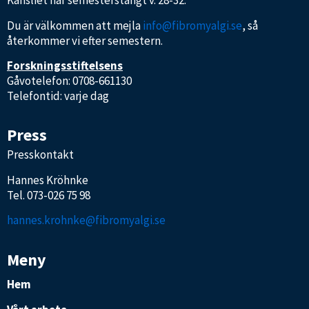
Kansliet har semesterstängt v. 28-32.
Du är välkommen att mejla
info@fibromyalgi.se
, så
återkommer vi efter semestern.
Forskningsstiftelsens
Gåvotelefon: 0708-661130
Telefontid: varje dag
Press
Presskontakt
Hannes Kröhnke
Tel.
073-026 75 98
hannes.krohnke@fibromyalgi.se
Meny
Hem