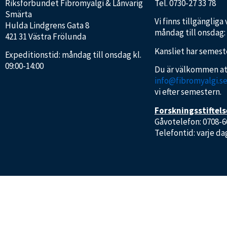
Riksförbundet Fibromyalgi & Lånvarig
Tel.
0730-27 33 78
Smärta
Vi finns tillgängliga
Hulda Lindgrens Gata 8
måndag till onsdag: k
421 31 Västra Frölunda
Kansliet har semeste
Expeditionstid: måndag till onsdag kl.
09:00-14:00
Du är välkommen at
info@fibromyalgi.s
vi efter semestern.
Forskningsstiftel
Gåvotelefon: 0708-
Telefontid: varje da