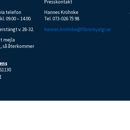
Presskontakt
 via telefon
Hannes Kröhnke
l. 09.00 – 14.00.
Tel.
073-026 75 98
rstängt v. 28-32.
hannes.krohnke@fibromyalgi.se
t mejla
e
, så återkommer
sens
661130
g