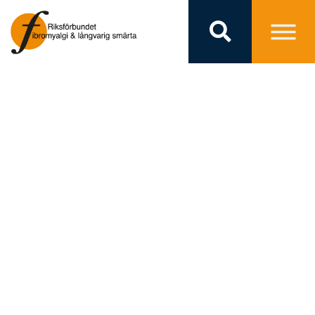
VEM SER
SMÄRTAN?
VALSPECIALEN
ÄR HÄR