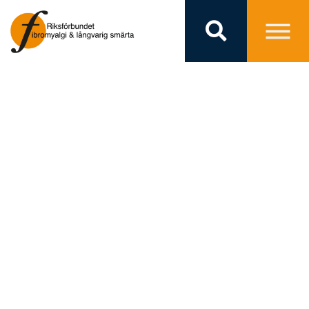
HON SKA
EFFEKTIVISERA
VÅRDEN