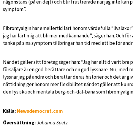
någonstans (på en dejt) och blir frustrerade när jag inte kan 
symptom”.
Fibromyalgin har emellertid lärt honom värdefulla “livsläxor”
jag har lärt mig att bli mer medkännande”, säger han. Och för 
tänka på sina symptom tillbringar han tid med att be för and
När det gäller sitt företag säger han: “Jag har alltid varit bra p
försäljare är en god berättare och en god lyssnare. Nu, med m
lyssnar jag på andra och berättar deras historier och det är g
nättidning ger honom mer flexibilitet när det gäller att kunna 
den fysiska och mentala berg-och-dal-bana som fibromyalgin
Källa:
Newsdemocrat.com
Översättning:
Johanna Spetz