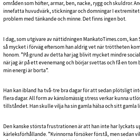
områden som höfter, armar, ben, nacke, rygg och skuldror. 
innefatta huvudvärk, stickningar och domningar I extremite
problem med tänkande och minne. Det finns ingen bot.
I dag, som utgivare av nättidningen MankatoTimes.com, kan 
så mycket i förväg eftersom han aldrig vet när tröttheten k
honom. ”På grund av detta har jag blivit mycket mindre socia
när jag är på ett evenemang och börjar svettas och få en tom b
min energi är borta”.
Han kan ibland ha två-tre bra dagar för att sedan plötsligt in
flera dagar. All form av känslomässig stress verkar kunna utlö
tillståndet. Han skulle vilja ha sin gamla hälsa och sitt gamla l
Den kanske största frustrationen är att han inte har lyckats 
kärleksförhållande. ”Kvinnorna försöker förstå, men sedan vil