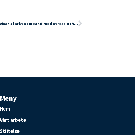
Långvarig utbredd smärta hos ungdomar uppvisar starkt samband med stress och oro
Meny
Hem
Vårt arbete
Stiftelse