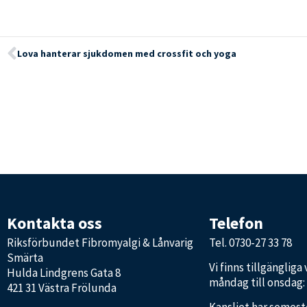
Lova hanterar sjukdomen med crossfit och yoga
Kontakta oss
Telefon
Riksförbundet Fibromyalgi & Lånvarig
Tel.
0730-27 33 78
Smärta
Vi finns tillgängliga
Hulda Lindgrens Gata 8
måndag till onsdag: k
421 31 Västra Frölunda