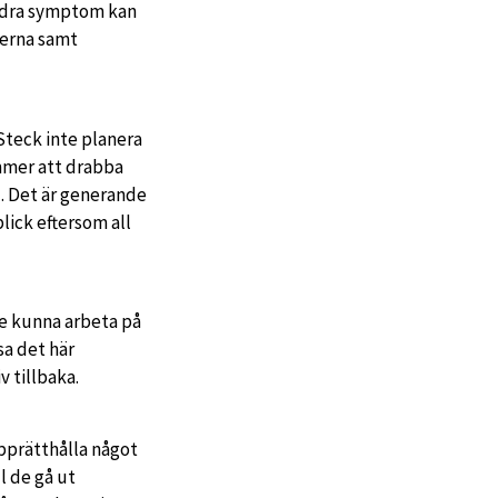
Andra symptom kan
terna samt
Steck inte planera
ommer att drabba
l. Det är generande
lick eftersom all
te kunna arbeta på
sa det här
iv tillbaka.
upprätthålla något
l de gå ut