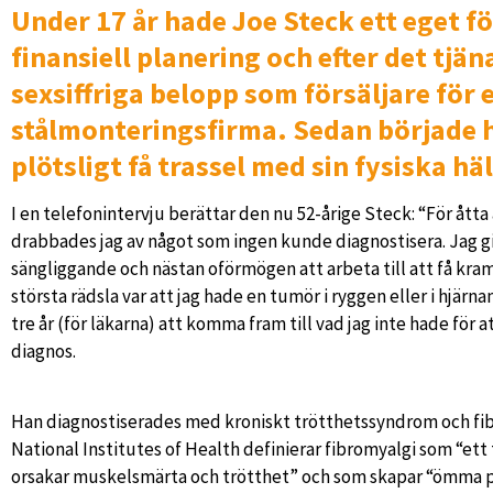
Under 17 år hade Joe Steck ett eget f
finansiell planering och efter det tjä
sexsiffriga belopp som försäljare för 
stålmonteringsfirma. Sedan började 
plötsligt få trassel med sin fysiska hä
I en telefonintervju berättar den nu 52-årige Steck: “För åtta
drabbades jag av något som ingen kunde diagnostisera. Jag gi
sängliggande och nästan oförmögen att arbeta till att få kram
största rädsla var att jag hade en tumör i ryggen eller i hjärna
tre år (för läkarna) att komma fram till vad jag inte hade för a
diagnos.
Han diagnostiserades med kroniskt trötthetssyndrom och fi
National Institutes of Health definierar fibromyalgi som “ett
orsakar muskelsmärta och trötthet” och som skapar “ömma 