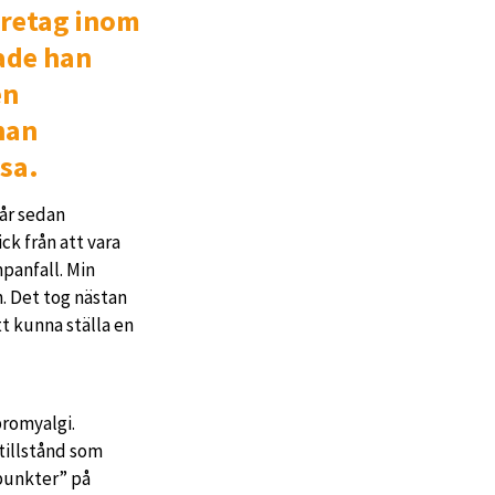
öretag inom
nade han
en
han
lsa.
 år sedan
ck från att vara
panfall. Min
n. Det tog nästan
tt kunna ställa en
bromyalgi.
 tillstånd som
punkter” på