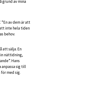
på grund av mina
. ”En av dem är att
att inte hela tiden
ras behov.
å att sälja. En
in nättidning,
ivande”. Hans
anpassa sig till
 för med sig.