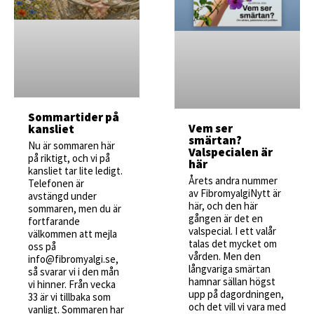
Sommartider på
Vem ser
kansliet
smärtan?
Nu är sommaren här
Valspecialen är
på riktigt, och vi på
här
kansliet tar lite ledigt.
Årets andra nummer
Telefonen är
av FibromyalgiNytt är
avstängd under
här, och den här
sommaren, men du är
gången är det en
fortfarande
valspecial. I ett valår
välkommen att mejla
talas det mycket om
oss på
vården. Men den
info@fibromyalgi.se,
långvariga smärtan
så svarar vi i den mån
hamnar sällan högst
vi hinner. Från vecka
upp på dagordningen,
33 är vi tillbaka som
och det vill vi vara med
vanligt. Sommaren har