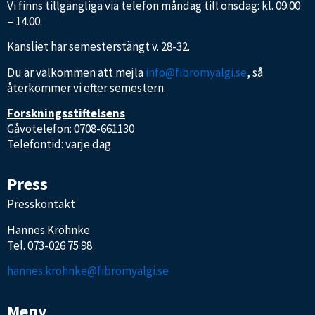
Vi finns tillgängliga via telefon måndag till onsdag: kl. 09.00
– 14.00.
Kansliet har semesterstängt v. 28-32.
Du är välkommen att mejla
info@fibromyalgi.se
, så
återkommer vi efter semestern.
Forskningsstiftelsens
Gåvotelefon: 0708-661130
Telefontid: varje dag
Press
Presskontakt
Hannes Kröhnke
Tel.
073-026 75 98
hannes.krohnke@fibromyalgi.se
Meny